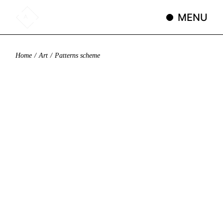
Skip
to
MENU
the
content
Home
Art
Patterns scheme